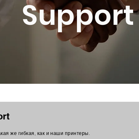
Support
ort
ая же гибкая, как и наши принтеры.