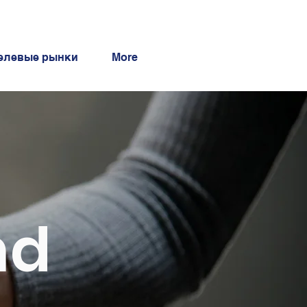
елевые рынки
More
nd