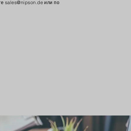
те
sales@nipson.de
или по