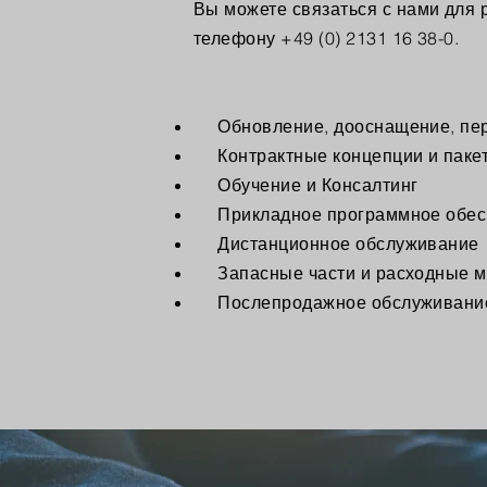
Вы можете связаться с нами для
телефону +49 (0) 2131 16 38-0.
Обновление, дооснащение, пере
Контрактные концепции и паке
Обучение и Консалтинг
Прикладное программное обес
Дистанционное обслуживание
Запасные части и расходные м
Послепродажное обслуживани