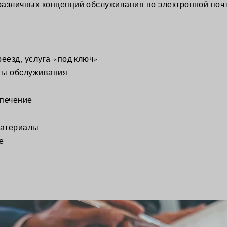
 различных концепций обслуживания по электронной поч
езд, услуга «под ключ»
ты обслуживания
печение
атериалы
е