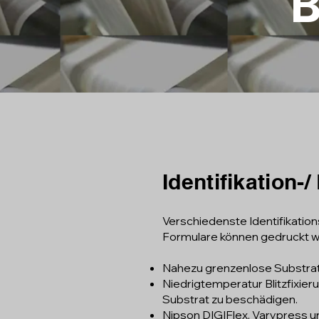
Identifikation-
Verschiedenste Identifikatio
Formulare können gedruckt 
Nahezu grenzenlose Substratfle
Niedrigtemperatur Blitzfixier
Substrat zu beschädigen.
Nipson DIGIFlex, Varypress 