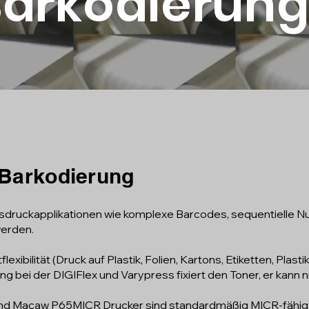
Barkodierun
/ Barkodierung
nsdruckapplikationen wie komplexe Barcodes, sequentielle N
werden.
xibilität (Druck auf Plastik, Folien, Kartons, Etiketten, Plast
ung bei der DIGIFlex und Varypress fixiert den Toner, er kann
und Macaw P65MICR Drucker sind standardmäßig MICR-fähig