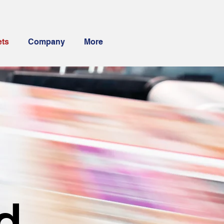
ets
Company
More
nd