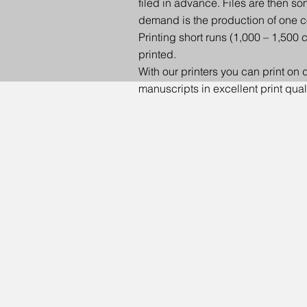
filed in advance. Files are then so
demand is the production of one c
Printing short runs (1,000 – 1,500 
printed.
With our printers you can print on 
manuscripts in excellent print qual