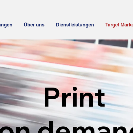
tungen
Über uns
Dienstleistungen
Target Mark
Print
on dema