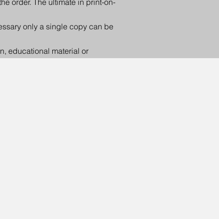
e order. The ultimate in print-on-
ecessary only a single copy can be
on, educational material or