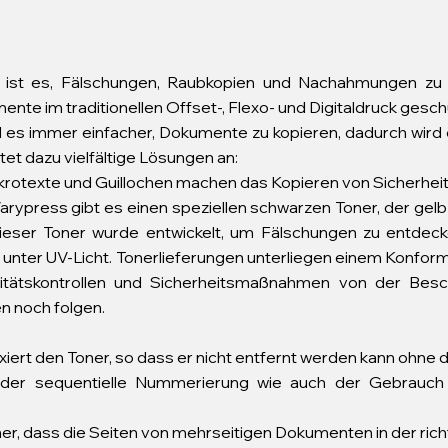
k
s ist es, Fälschungen, Raubkopien und Nachahmungen zu 
te im traditionellen Offset-, Flexo- und Digitaldruck gesch
rd es immer einfacher, Dokumente zu kopieren, dadurch wird 
et dazu vielfältige Lösungen an:
rotexte und Guillochen machen das Kopieren von Sicherhei
arypress gibt es einen speziellen schwarzen Toner, der gelb
Dieser Toner wurde entwickelt, um Fälschungen zu entdec
unter UV-Licht. Tonerlieferungen unterliegen einem Konformit
alitätskontrollen und Sicherheitsmaßnahmen von der Besc
n noch folgen.
fixiert den Toner, so dass er nicht entfernt werden kann ohne
 oder sequentielle Nummerierung wie auch der Gebrauch 
icher, dass die Seiten von mehrseitigen Dokumenten in der ric