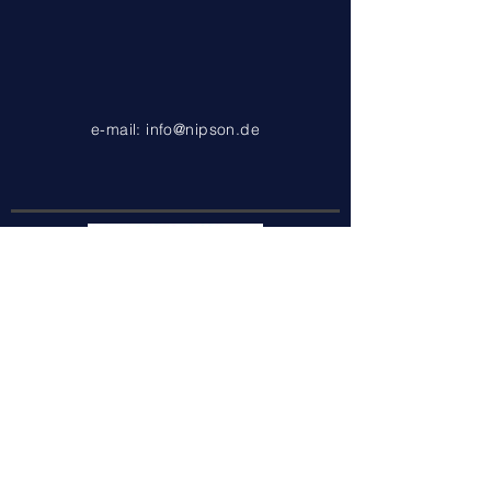
e-mail:
info@nipson.de
Address: Europadamm 2-6, 41460 Neuss,
Germany
Tel:
+49(0)2131 16380-0
Impressum